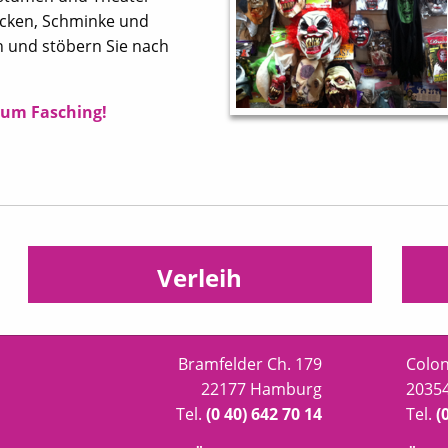
ücken, Schminke und
n und stöbern Sie nach
zum Fasching!
Verleih
Bramfelder Ch. 179
Colo
22177 Hamburg
20354
Tel.
(0 40) 642 70 14
Tel.
(