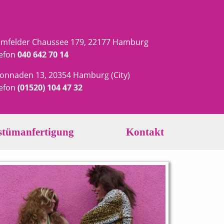
amfelder Chaussee 179, 22177 Hamburg
lefon
040 642 70 14
onnaden 13, 20354 Hamburg (City)
lefon
(01520) 104 47 32
stümanfertigung
Kontakt