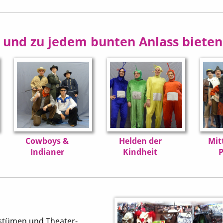
t und zu jedem bunten Anlass biete
Cowboys &
Helden der
Mit
Indianer
Kindheit
P
Kostümen und Theater-