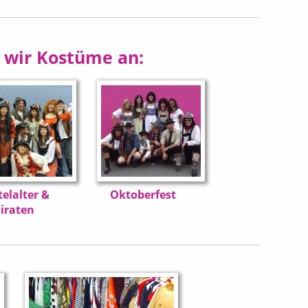
n wir Kostüme an:
telalter &
Oktoberfest
iraten