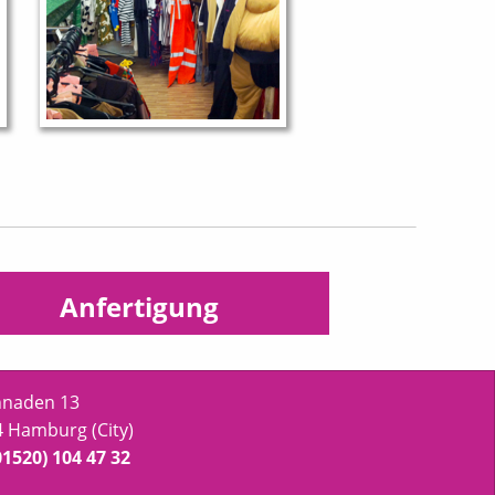
Anfertigung
nnaden 13
 Hamburg (City)
01520) 104 47 32