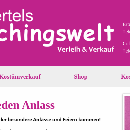
Br
Te
Col
Te
Kostümverkauf
Shop
Ko
eden Anlass
s oder besondere Anlässe und Feiern kommen!